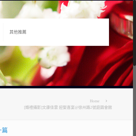
其他推薦
Home
[婚禮攝影]文康佳雲 迎娶喜宴@徐州路2號庭園會館
一篇