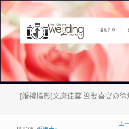
攝影作品
[婚禮攝影]文康佳雲 迎娶喜宴@
上