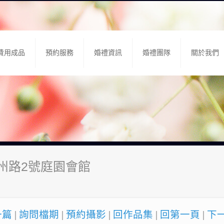
費用成品
預約服務
婚禮資訊
婚禮團隊
關於我們
徐州路2號庭園會館
一篇
|
詢問檔期
|
預約攝影
|
回作品集
|
回第一頁
|
下