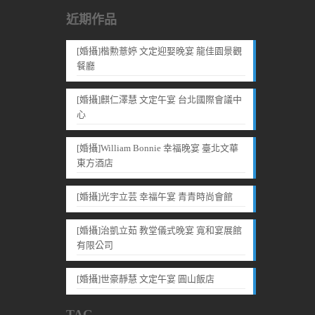
近期作品
[婚攝]楷勲薏婷 文定迎娶晚宴 龍佳園景觀
餐廳
[婚攝]麒仁澤慧 文定午宴 台北國際會議中
心
[婚攝]William Bonnie 幸福晚宴 臺北文華
東方酒店
[婚攝]光宇立芸 幸福午宴 青青時尚會館
[婚攝]治凱立茹 教堂儀式晚宴 寬和宴展館
有限公司
[婚攝]世豪靜慧 文定午宴 圓山飯店
TAG