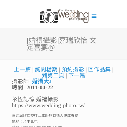
[婚禮攝影]嘉瑞欣怡 文
定喜宴@
上一篇
|
詢問檔期
|
預約攝影
|
回作品集
|
到第二頁
|
下一篇
攝影師:
婚攝大J
時間:
2011-04-22
永恆記憶 婚禮攝影
https://www.wedding-photo.tw/
嘉瑞與欣怡交往四年終於有情人終成眷屬
地點：台中北屯