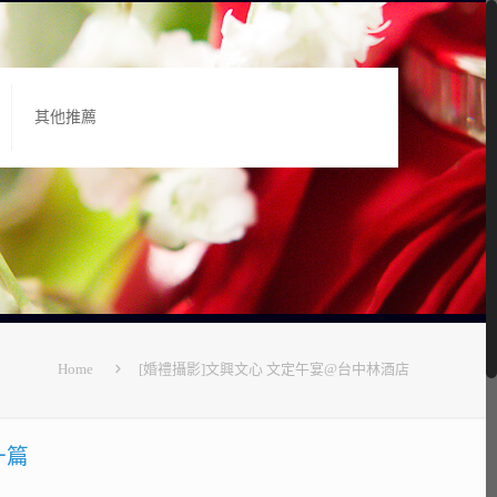
其他推薦
Home
[婚禮攝影]文興文心 文定午宴@台中林酒店
一篇