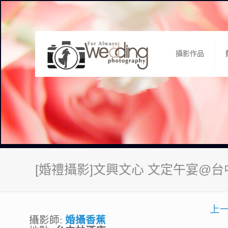
攝影作品
[婚禮攝影]文興文心 文定午宴@
上
攝影師:
婚攝香蕉