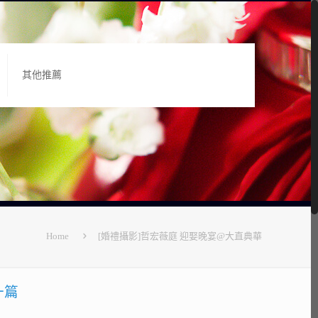
其他推薦
Home
[婚禮攝影]哲宏薇庭 迎娶晚宴@大直典華
一篇