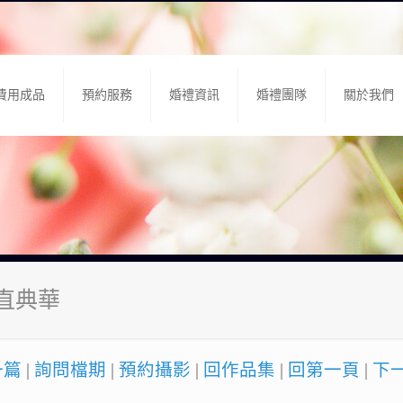
費用成品
預約服務
婚禮資訊
婚禮團隊
關於我們
大直典華
一篇
|
詢問檔期
|
預約攝影
|
回作品集
|
回第一頁
|
下