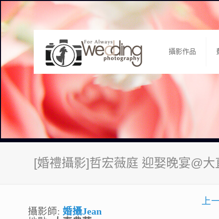
攝影作品
[婚禮攝影]哲宏薇庭 迎娶晚宴@
上
攝影師:
婚攝Jean