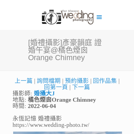
[婚禮攝影]彥豪韻庭 證
婚午宴@橘色煙囪
Orange Chimney
上一篇
|
詢問檔期
|
預約攝影
|
回作品集
|
回第一頁
|
下一篇
攝影師:
婚攝大J
地點:
橘色煙囪Orange Chimney
時間:
2022-06-04
永恆記憶 婚禮攝影
https://www.wedding-photo.tw/