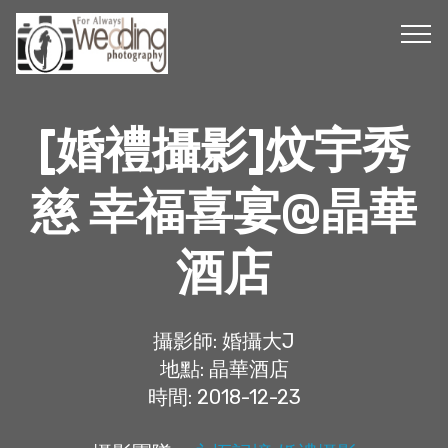
[婚禮攝影]炆宇秀
慈 幸福喜宴@晶華
酒店
攝影師: 婚攝大J
地點: 晶華酒店
時間: 2018-12-23