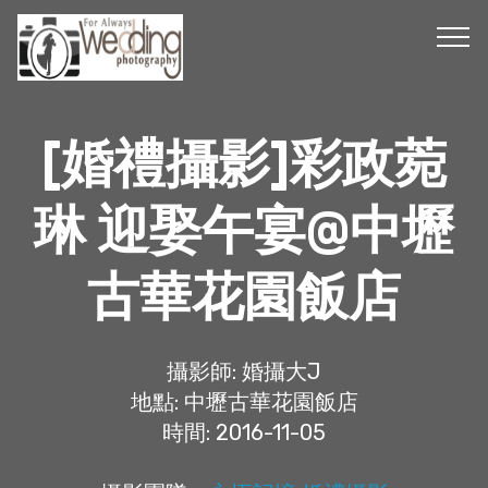
[婚禮攝影]彩政菀
琳 迎娶午宴@中壢
古華花園飯店
攝影師: 婚攝大J
地點: 中壢古華花園飯店
時間: 2016-11-05