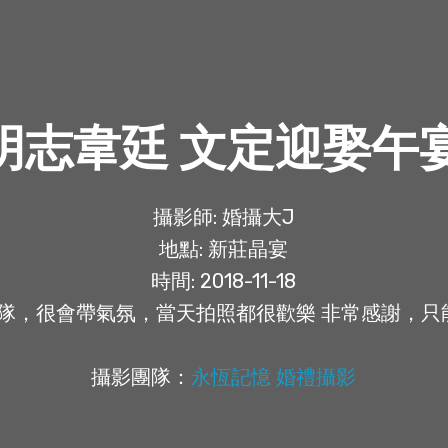
]明志韋廷 文定迎娶午
攝影師: 婚攝大J
地點: 新莊晶宴
時間: 2018-11-18
團隊，很會帶氣氛，當天拍照都很歡樂 非常感謝，
攝影團隊：
永恆記憶 婚禮攝影