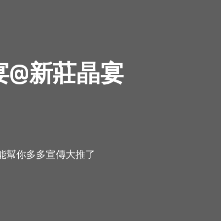
宴@新莊晶宴
只能幫你多多宣傳大推了