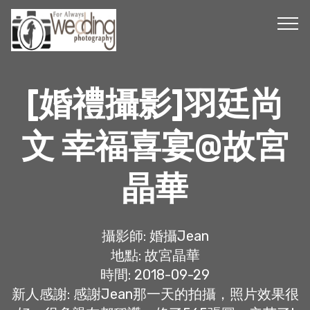
[婚禮攝影]羽廷尚
文 幸福喜宴@故宮
晶華
攝影師: 婚攝Jean
地點: 故宮晶華
時間: 2018-09-29
新人感謝: 感謝Jean那一天的拍攝，照片效果很