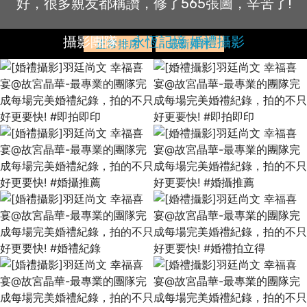
好，很多親友都稱讚，修了565張圖，辛苦了!
攝影團隊：
永恆記憶 婚禮攝影
正常排序
最新排序