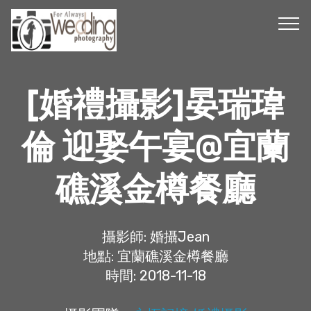
[婚禮攝影]晏瑞瑋
倫 迎娶午宴@宜蘭
礁溪金樽餐廳
攝影師: 婚攝Jean
地點: 宜蘭礁溪金樽餐廳
時間: 2018-11-18