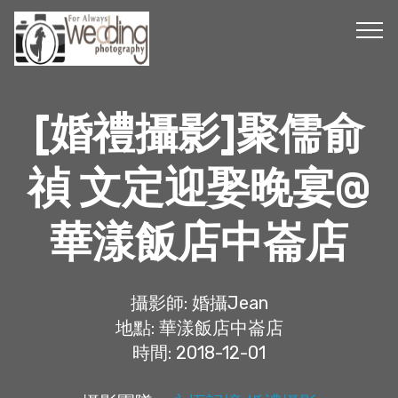
[婚禮攝影]聚儒俞
禎 文定迎娶晚宴@
華漾飯店中崙店
攝影師: 婚攝Jean
地點: 華漾飯店中崙店
時間: 2018-12-01