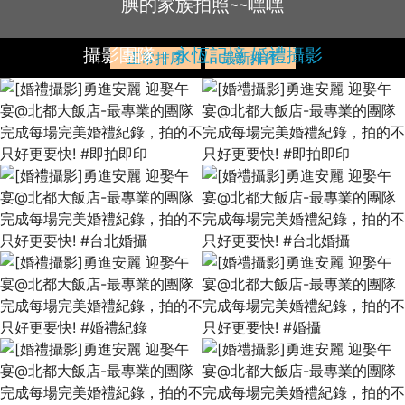
腆的家族拍照~~嘿嘿
攝影團隊：
永恆記憶 婚禮攝影
正常排序
最新排序