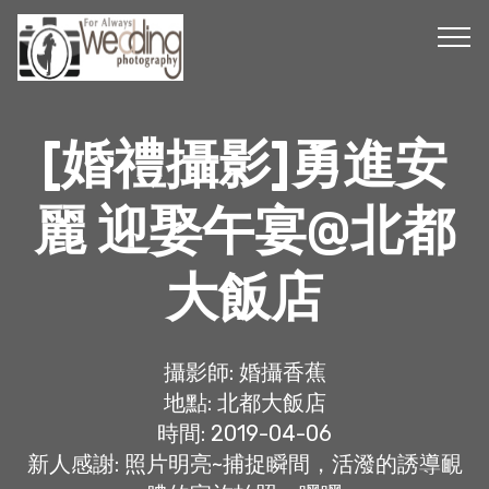
[婚禮攝影]勇進安
麗 迎娶午宴@北都
大飯店
攝影師: 婚攝香蕉
地點: 北都大飯店
時間: 2019-04-06
新人感謝: 照片明亮~捕捉瞬間，活潑的誘導靦