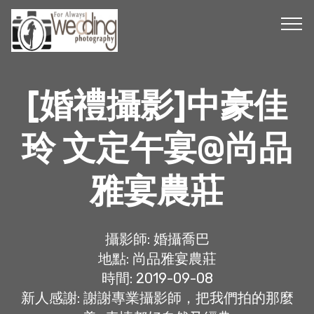
[婚禮攝影]中豪佳
玲 文定午宴@尚品
雅宴農莊
攝影師: 婚攝喬巴
地點: 尚品雅宴農莊
時間: 2019-09-08
新人感謝: 謝謝專業攝影師，把我們拍的那麼