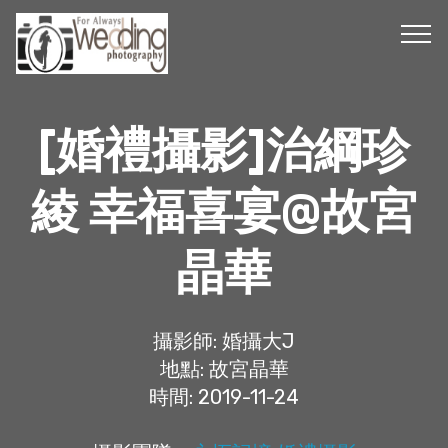
[婚禮攝影]治綱珍
綾 幸福喜宴@故宮
晶華
攝影師: 婚攝大J
地點: 故宮晶華
時間: 2019-11-24