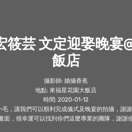
玠宏筱芸 文定迎娶晚宴
飯店
攝影師: 婚攝香蕉
地點: 來福星花園大飯店
時間: 2020-01-12
與小毛，讓我們可以順利完成儀式及晚宴的拍攝，謝
畫面，很幸運可以找到你們這麼專業的團隊，謝謝