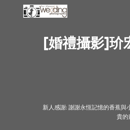
[婚禮攝影]
新人感謝: 謝謝永恆記憶的香蕉
貴的