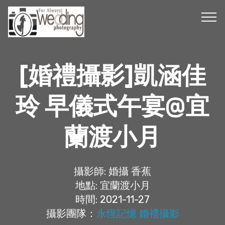
[婚禮攝影]凱涵佳
玲 早儀式午宴@宜
蘭渡小月
攝影師: 婚攝 香蕉
地點: 宜蘭渡小月
時間: 2021-11-27
攝影團隊：
永恆記憶 婚禮攝影