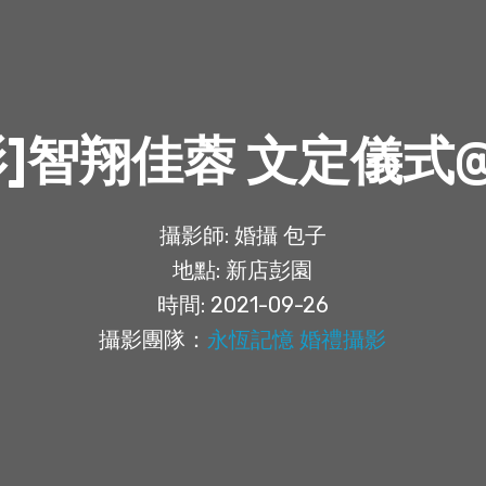
影]智翔佳蓉 文定儀式
攝影師: 婚攝 包子
地點: 新店彭園
時間: 2021-09-26
攝影團隊：
永恆記憶 婚禮攝影