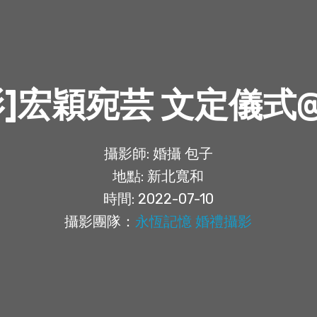
影]宏穎宛芸 文定儀式
攝影師: 婚攝 包子
地點: 新北寬和
時間: 2022-07-10
攝影團隊：
永恆記憶 婚禮攝影