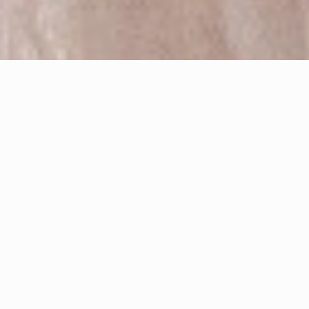
永恆記憶 婚禮攝影特色
專業婚禮攝影團隊，主攝至少五年資歷以上，並和助
理搭配超過一年，完美紀錄唯一的婚禮攝影。
團隊拍攝超過七年超過五百場經驗，總監並獲得
ISPWP
、
WPJA
國際認證肯定。
拍攝現場均有準備
兩台以上相機、鏡頭、閃燈、記憶
卡、電池
，避免器材故障發生。
拍攝檔案全部採用
雲端備份+磁碟陣列機儲存
，一式三
份並異地備援，防止儲存意外。
全部後製均經過
專業色彩管理設備
處理，避免色差問