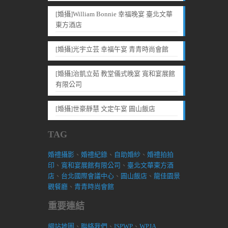
[婚攝]William Bonnie 幸福晚宴 臺北文華
東方酒店
[婚攝]光宇立芸 幸福午宴 青青時尚會館
[婚攝]治凱立茹 教堂儀式晚宴 寬和宴展館
有限公司
[婚攝]世豪靜慧 文定午宴 圓山飯店
TAG
婚禮攝影
、
婚禮紀錄
、
自助婚紗
、
婚禮拍拍
印
、
寬和宴展館有限公司
、
臺北文華東方酒
店
、
台北國際會議中心
、
圓山飯店
、
龍佳園景
觀餐廳
、
青青時尚會館
重要連結
網站地圖
、
聯絡我們
、
ISPWP
、
WPJA