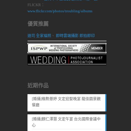
FLICKR：
www.flickr.com/photos/troubling/albums
優質推薦
迪司 全家福照
、
即時雲端攝影 即拍即印
近期作品
[婚攝]楷勲薏婷 文定迎娶晚宴 龍佳園景觀
餐廳
[婚攝]麒仁澤慧 文定午宴 台北國際會議中
心