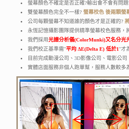
螢幕顏色不確定是否正確?輸出會不會有問題
雙螢幕顏色完全不一樣?
螢幕校色 後兩顆螢
公司每顆螢幕不知道誰的顏色才是正確的?
永恆記憶攝影團隊提供精準螢幕校色服務，
我們採用
光譜分析儀(ColorMunki)又名分
我們校正基準需"
平均 ΔE(Delta E) 低於1
"才
目前完成動漫公司、3D影像公司、電影公司
實體店面服務非個人跑單幫，服務人數較多為