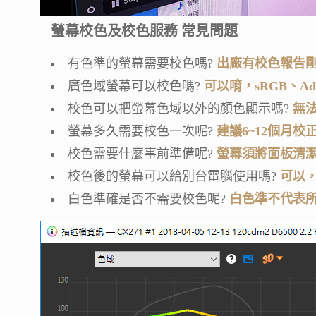
螢幕校色及校色服務 常見問題
有色準的螢幕需要校色嗎?
出廠有校色報告
廣色域螢幕可以校色嗎?
可以唷，sRGB、Ad
校色可以把螢幕色域以外的顏色顯示嗎?
無
螢幕多久需要校色一次呢?
建議6~12個月校
校色需要什麼事前準備呢?
螢幕須將面板清潔
校色後的螢幕可以給別台電腦使用嗎?
可以，
白色準確是否不需要校色呢?
白色準不代表所