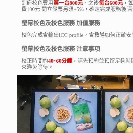
到府校色費用
第一台800元
、之後
每台600元
，如
費100元 開立發票另須+5%，確定完成服務後
螢幕校色及校色服務 加值服務
校色完成會輸出ICC profile，會教導如何
螢幕校色及校色服務 注意事項
校正時間約
40~60分鐘
，請先預約並預留足夠時
來避免等待。