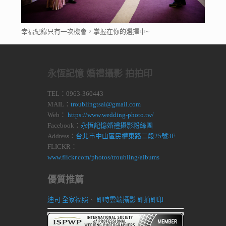
幸福紀錄只有一次機會，掌握在你的選擇中~
永恆記憶 婚禮攝影 拍拍印
TEL：0963-360443
MAIL：
troublingtsai@gmail.com
Web：
https://www.wedding-photo.tw/
Facebook：
永恆記憶婚禮攝影粉絲團
Address：
台北市中山區民權東路二段25號3F
FLICKR：
www.flickr.com/photos/troubling/albums
優質推薦
迪司 全家福照
、
即時雲端攝影 即拍即印