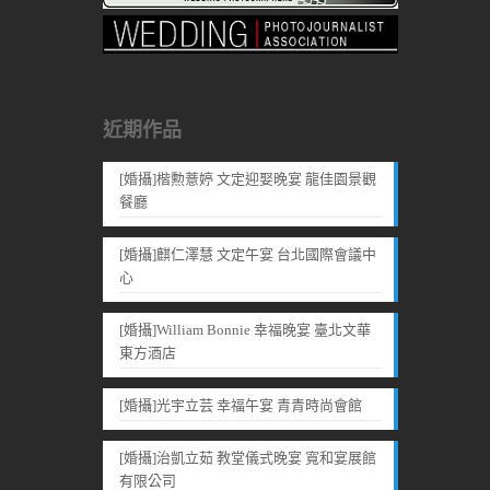
近期作品
[婚攝]楷勲薏婷 文定迎娶晚宴 龍佳園景觀
餐廳
[婚攝]麒仁澤慧 文定午宴 台北國際會議中
心
[婚攝]William Bonnie 幸福晚宴 臺北文華
東方酒店
[婚攝]光宇立芸 幸福午宴 青青時尚會館
[婚攝]治凱立茹 教堂儀式晚宴 寬和宴展館
有限公司