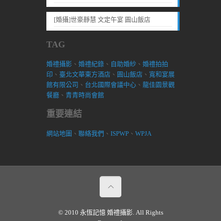
[婚攝]世豪靜慧 文定午宴 圓山飯店
TAG
婚禮攝影
、
婚禮紀錄
、
自助婚紗
、
婚禮拍拍
印
、
臺北文華東方酒店
、
圓山飯店
、
寬和宴展
館有限公司
、
台北國際會議中心
、
龍佳園景觀
餐廳
、
青青時尚會館
重要連結
網站地圖
、
聯絡我們
、
ISPWP
、
WPJA
© 2010 永恆記憶 婚禮攝影. All Rights