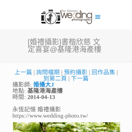
[婚禮攝影]書楷欣慈 文
定喜宴@基隆港海產樓
上一篇
|
詢問檔期
|
預約攝影
|
回作品集
|
到第二頁
|
下一篇
攝影師:
婚攝大J
地點:
基隆港海產樓
時間:
2014-04-13
永恆記憶 婚禮攝影
https://www.wedding-photo.tw/