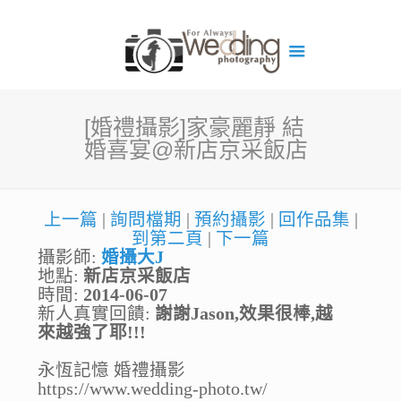
[婚禮攝影]家豪麗靜 結
婚喜宴@新店京采飯店
上一篇
|
詢問檔期
|
預約攝影
|
回作品集
|
到第二頁
|
下一篇
攝影師:
婚攝大J
地點:
新店京采飯店
時間:
2014-06-07
新人真實回饋:
謝謝Jason,效果很棒,越
來越強了耶!!!
永恆記憶 婚禮攝影
https://www.wedding-photo.tw/