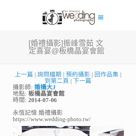
[婚禮攝影]振峰雪茹 文
定喜宴@板橋晶宴會館
上一篇
|
詢問檔期
|
預約攝影
|
回作品集
|
到第二頁
|
下一篇
攝影師:
婚攝大J
地點:
板橋晶宴會館
時間:
2014-07-06
永恆記憶 婚禮攝影
https://www.wedding-photo.tw/