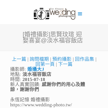
[婚禮攝影]思賢玟瑄 迎
娶喜宴@淡水福容飯店
上一篇
|
詢問檔期
|
預約攝影
|
回作品集
|
回第一頁
|
下一篇
攝影師:
婚攝大J
地點:
淡水福容飯店
時間:
2015-07-18
新人真實回饋:
感謝你們的用心及體
諒，謝謝你們
永恆記憶 婚禮攝影
https://www.wedding-photo.tw/