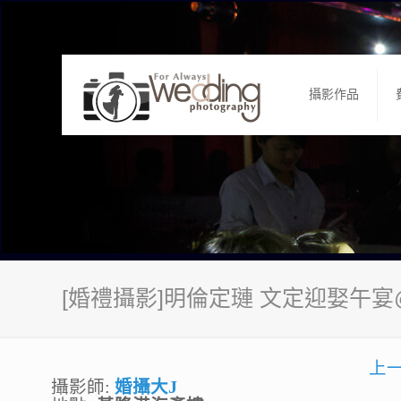
攝影作品
[婚禮攝影]明倫定璉 文定迎娶午
上
攝影師:
婚攝大J