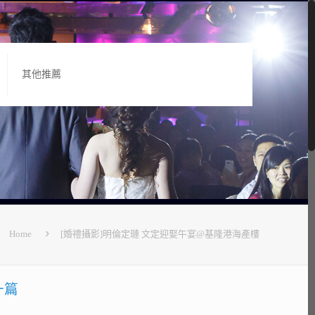
其他推薦
Home
[婚禮攝影]明倫定璉 文定迎娶午宴@基隆港海產樓
一篇