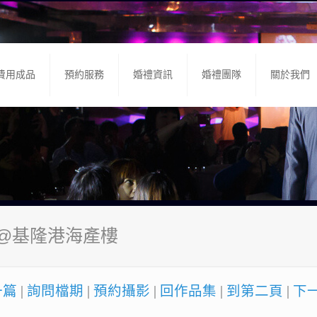
費用成品
預約服務
婚禮資訊
婚禮團隊
關於我們
宴@基隆港海產樓
一篇
|
詢問檔期
|
預約攝影
|
回作品集
|
到第二頁
|
下