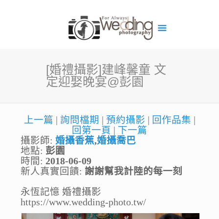
[婚禮攝影]建峰馨童 文
定迎娶晚宴@彭園
上一篇
|
詢問檔期
|
預約攝影
|
回作品集
|
回第一頁
|
下一篇
攝影師:
婚攝香蕉
,
婚攝喬巴
地點:
彭園
時間:
2018-06-09
新人真實回饋:
謝謝幫我計陸的每一刻
永恆記憶 婚禮攝影
https://www.wedding-photo.tw/