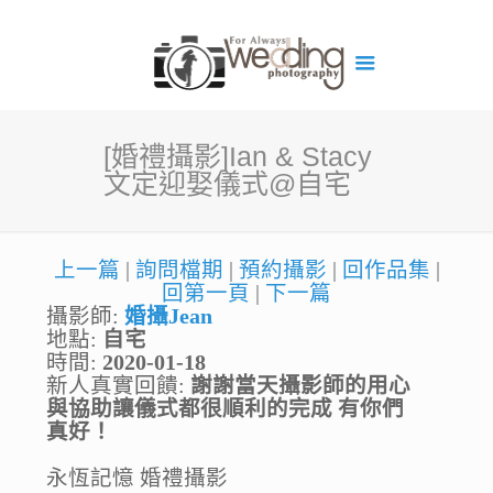
[婚禮攝影]Ian & Stacy
文定迎娶儀式@自宅
上一篇
|
詢問檔期
|
預約攝影
|
回作品集
|
回第一頁
|
下一篇
攝影師:
婚攝Jean
地點:
自宅
時間:
2020-01-18
新人真實回饋:
謝謝當天攝影師的用心
與協助讓儀式都很順利的完成 有你們
真好！
永恆記憶 婚禮攝影