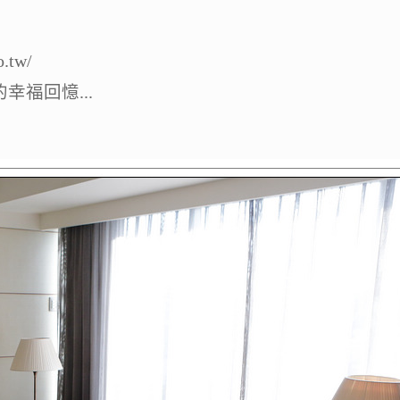
.tw/
福回憶...