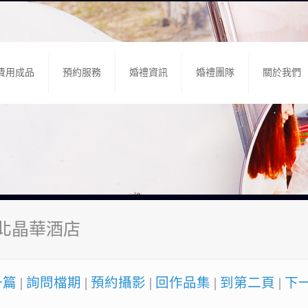
費用成品
預約服務
婚禮資訊
婚禮團隊
關於我們
台北晶華酒店
一篇
|
詢問檔期
|
預約攝影
|
回作品集
|
到第二頁
|
下