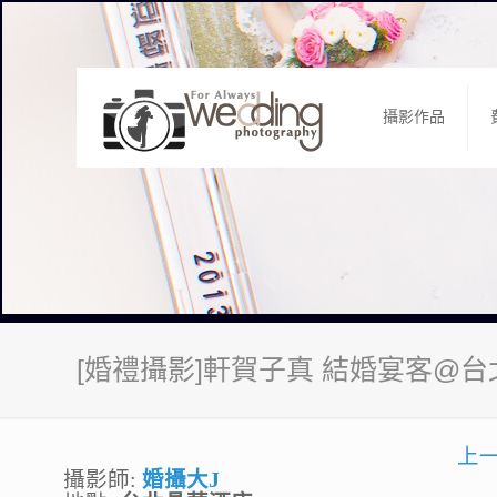
攝影作品
[婚禮攝影]軒賀子真 結婚宴客@
上
攝影師:
婚攝大J