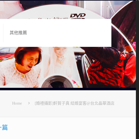
其他推薦
Home
[婚禮攝影]軒賀子真 結婚宴客@台北晶華酒店
一篇