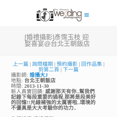
[婚禮攝影]彥霈玉枝 迎
娶喜宴@台北王朝飯店
上一篇
|
詢問檔期
|
預約攝影
|
回作品集
|
到第二頁
|
下一篇
攝影師:
婚攝大J
地點:
台北王朝飯店
時間:
2013-11-30
新人真實回饋:
感謝那天有你..幫我們
記錄下每段重要的過程.那將是段美好
的回憶!!光線補強的太厲害啦..環境的
不優真是大大考驗你的功力..