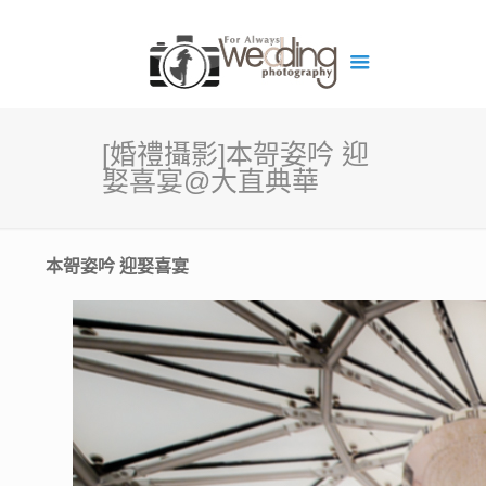
[婚禮攝影]本哿姿吟 迎
娶喜宴@大直典華
本哿姿吟 迎娶喜宴