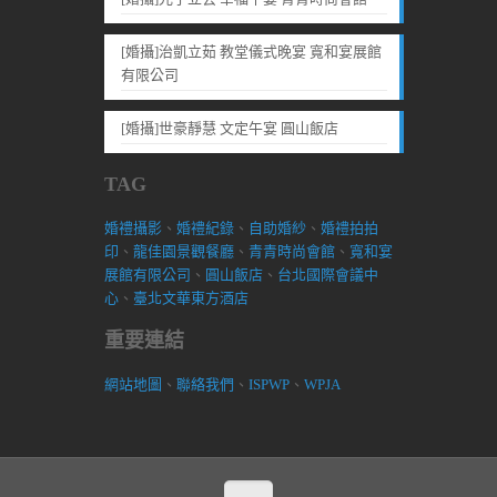
[婚攝]治凱立茹 教堂儀式晚宴 寬和宴展館
有限公司
[婚攝]世豪靜慧 文定午宴 圓山飯店
TAG
婚禮攝影
、
婚禮紀錄
、
自助婚紗
、
婚禮拍拍
印
、
龍佳園景觀餐廳
、
青青時尚會館
、
寬和宴
展館有限公司
、
圓山飯店
、
台北國際會議中
心
、
臺北文華東方酒店
重要連結
網站地圖
、
聯絡我們
、
ISPWP
、
WPJA