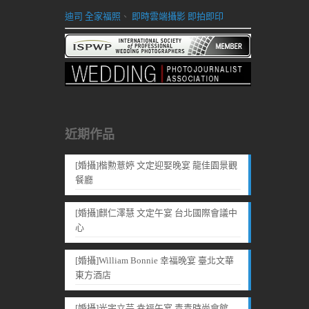
迪司 全家福照
、
即時雲端攝影 即拍即印
近期作品
[婚攝]楷勲薏婷 文定迎娶晚宴 龍佳園景觀
餐廳
[婚攝]麒仁澤慧 文定午宴 台北國際會議中
心
[婚攝]William Bonnie 幸福晚宴 臺北文華
東方酒店
[婚攝]光宇立芸 幸福午宴 青青時尚會館