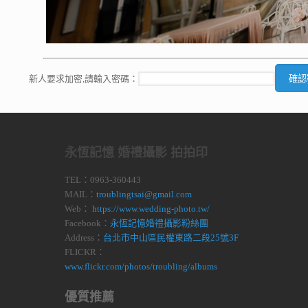
新人要求加密,請輸入密碼：
永恆記憶 婚禮攝影 拍拍印
TEL：0963-360443
MAIL：
troublingtsai@gmail.com
Web：
https://www.wedding-photo.tw/
Facebook：
永恆記憶婚禮攝影粉絲團
Address：
台北市中山區民權東路二段25號3F
FLICKR：
www.flickr.com/photos/troubling/albums
優質推薦