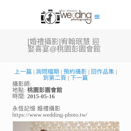
[婚禮攝影]宥翰珉慧 迎
娶喜宴@桃園彭園會館
上一篇
|
詢問檔期
|
預約攝影
|
回作品集
|
到第二頁
|
下一篇
攝影師:
地點:
桃園彭園會館
時間:
2015-05-16
永恆記憶 婚禮攝影
https://www.wedding-photo.tw/