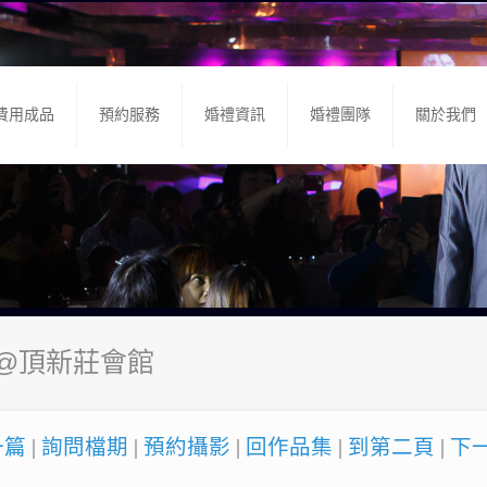
費用成品
預約服務
婚禮資訊
婚禮團隊
關於我們
宴@頂新莊會館
一篇
|
詢問檔期
|
預約攝影
|
回作品集
|
到第二頁
|
下