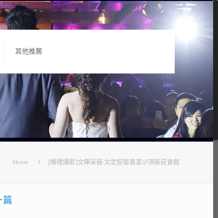
其他推薦
Home
[婚禮攝影]文暉采薇 文定迎娶喜宴@頂新莊會館
一篇