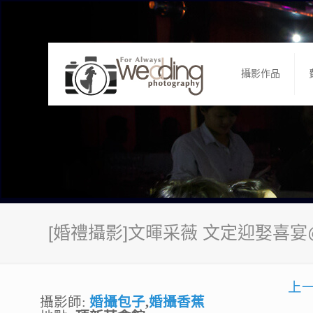
攝影作品
[婚禮攝影]文暉采薇 文定迎娶喜
上
攝影師:
婚攝包子
,
婚攝香蕉