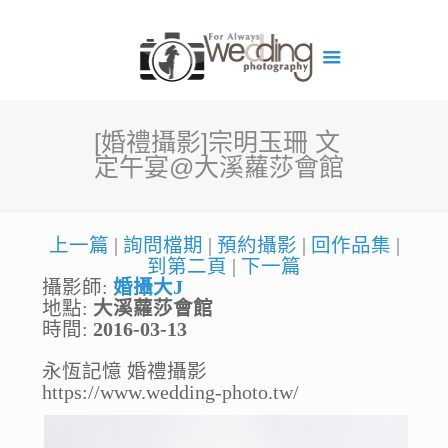
[婚禮攝影]宗明玉珊 文
定午宴@大溪蘿莎會館
上一篇
|
詢問檔期
|
預約攝影
|
回作品集
|
到第二頁
|
下一篇
攝影師:
婚攝大J
地點:
大溪蘿莎會館
時間:
2016-03-13
永恆記憶 婚禮攝影
https://www.wedding-photo.tw/