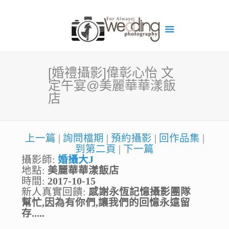
[婚禮攝影]偉彰心怡 文
定午宴@美麗華華漾飯
店
上一篇
|
詢問檔期
|
預約攝影
|
回作品集
|
到第二頁
|
下一篇
攝影師:
婚攝大J
地點:
美麗華華漾飯店
時間:
2017-10-15
新人真實回饋:
感謝永恆記憶攝影團隊
幫忙,因為有你們,讓我們的回憶永遠留
存.....