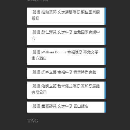
[婚攝]楷勲薏婷 文定迎娶晚宴 龍佳園景觀
餐廳
[婚攝]麒仁澤慧 文定午宴 台北國際會議中
心
[婚攝]William Bonnie 幸福晚宴 臺北文華
東方酒店
[婚攝]光宇立芸 幸福午宴 青青時尚會館
[婚攝]治凱立茹 教堂儀式晚宴 寬和宴展館
有限公司
[婚攝]世豪靜慧 文定午宴 圓山飯店
TAG