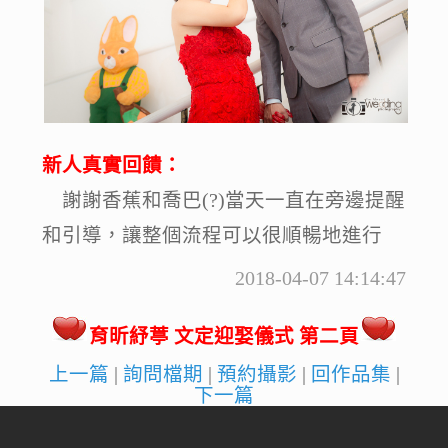
新人真實回饋：
謝謝香蕉和喬巴(?)當天一直在旁邊提醒
和引導，讓整個流程可以很順暢地進行
2018-04-07 14:14:47
育昕紓葶 文定迎娶儀式 第二頁
上一篇
|
詢問檔期
|
預約攝影
|
回作品集
|
下一篇