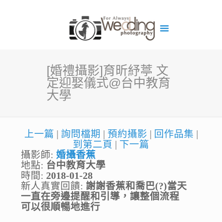
[婚禮攝影]育昕紓葶 文
定迎娶儀式@台中教育
大學
上一篇
|
詢問檔期
|
預約攝影
|
回作品集
|
到第二頁
|
下一篇
攝影師:
婚攝香蕉
地點:
台中教育大學
時間:
2018-01-28
新人真實回饋:
謝謝香蕉和喬巴(?)當天
一直在旁邊提醒和引導，讓整個流程
可以很順暢地進行