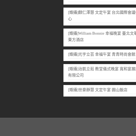
[婚攝]麒仁澤慧 文定午宴 台北國際會議
心
[婚攝]William Bonnie 幸福晚宴 臺北文
東方酒店
[婚攝]光宇立芸 幸福午宴 青青時尚會館
[婚攝]治凱立茹 教堂儀式晚宴 寬和宴展
有限公司
[婚攝]世豪靜慧 文定午宴 圓山飯店