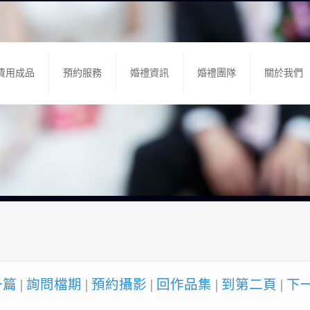
費用成品
預約服務
婚禮資訊
婚禮團隊
關於我們
一篇
|
詢問檔期
|
預約攝影
|
回作品集
|
到第二頁
|
下