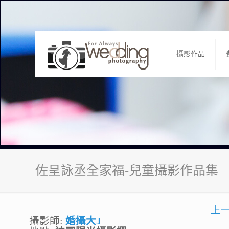
攝影作品
佐呈詠丞全家福-兒童攝影作品集
上
攝影師:
婚攝大J