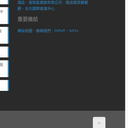
酒店
、
寬和宴展館有限公司
、
龍佳園景觀餐
廳
、
台北國際會議中心
中
重要連結
網站地圖
、
聯絡我們
、
ISPWP
、
WPJA
華
館