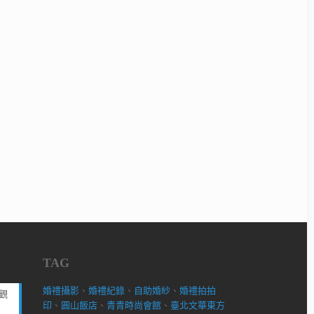
TAG
婚禮攝影
、
婚禮紀錄
、
自助婚紗
、
婚禮拍拍
觀
印
、
圓山飯店
、
青青時尚會館
、
臺北文華東方