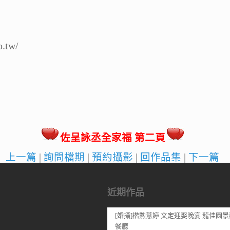
.tw/
佐呈詠丞全家福 第二頁
上一篇
|
詢問檔期
|
預約攝影
|
回作品集
|
下一篇
近期作品
[婚攝]楷勲薏婷 文定迎娶晚宴 龍佳園景
餐廳