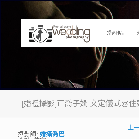
攝影作品
[婚禮攝影]正喬子嫺 文定儀式@住
上
攝影師:
婚攝喬巴