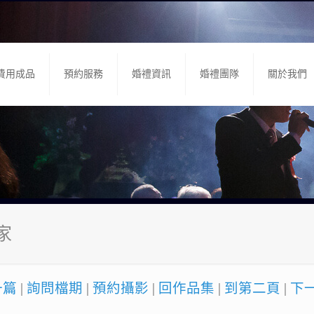
費用成品
預約服務
婚禮資訊
婚禮團隊
關於我們
家
一篇
|
詢問檔期
|
預約攝影
|
回作品集
|
到第二頁
|
下