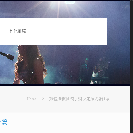
其他推薦
Home
[婚禮攝影]正喬子嫺 文定儀式@住家
一篇