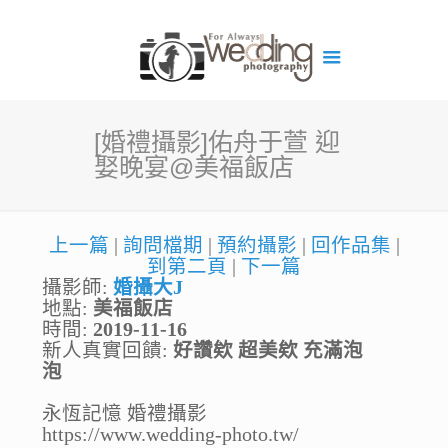
[婚禮攝影]佑舟于萱 迎
娶晚宴@美福飯店
上一篇
|
詢問檔期
|
預約攝影
|
回作品集
|
到第二頁
|
下一篇
攝影師:
婚攝大J
地點:
美福飯店
時間:
2019-11-16
新人真實回饋:
好讚欸 超美欸 充滿泡
泡
永恆記憶 婚禮攝影
https://www.wedding-photo.tw/