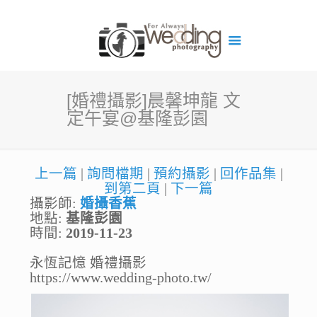
[婚禮攝影]晨馨坤龍 文
定午宴@基隆彭園
上一篇
|
詢問檔期
|
預約攝影
|
回作品集
|
到第二頁
|
下一篇
攝影師:
婚攝香蕉
地點:
基隆彭園
時間:
2019-11-23
永恆記憶 婚禮攝影
https://www.wedding-photo.tw/