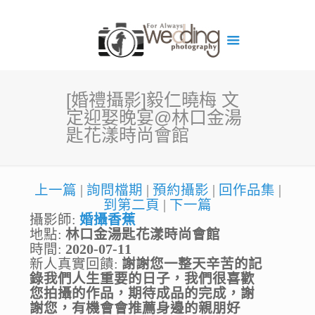
[婚禮攝影]毅仁曉梅 文
定迎娶晚宴@林口金湯
匙花漾時尚會館
上一篇
|
詢問檔期
|
預約攝影
|
回作品集
|
到第二頁
|
下一篇
攝影師:
婚攝香蕉
地點:
林口金湯匙花漾時尚會館
時間:
2020-07-11
新人真實回饋:
謝謝您一整天辛苦的記
錄我們人生重要的日子，我們很喜歡
您拍攝的作品，期待成品的完成，謝
謝您，有機會會推薦身邊的親朋好