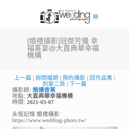
[婚禮攝影]冠傑芳儀 幸
福喜宴@大直典華幸福
機構
上一篇
|
詢問檔期
|
預約攝影
|
回作品集
|
到第二頁
|
下一篇
攝影師:
婚攝香蕉
地點:
大直典華幸福機構
時間:
2021-03-07
永恆記憶 婚禮攝影
https://www.wedding-photo.tw/