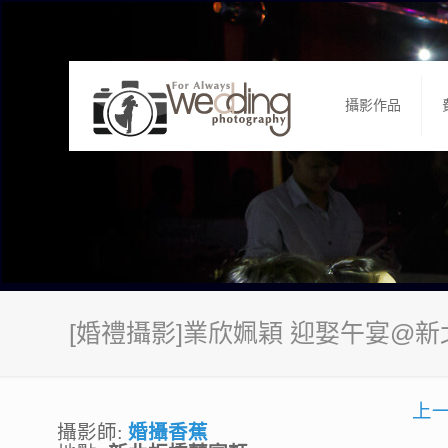
攝影作品
[婚禮攝影]業欣姵穎 迎娶午宴@
上
攝影師:
婚攝香蕉