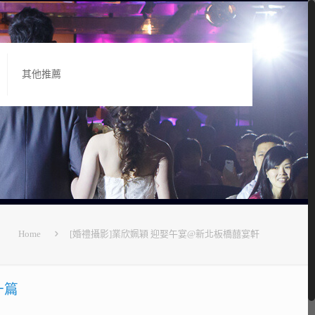
其他推薦
Home
[婚禮攝影]業欣姵穎 迎娶午宴@新北板橋囍宴軒
一篇