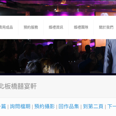
費用成品
預約服務
婚禮資訊
婚禮團隊
關於我們
新北板橋囍宴軒
一篇
|
詢問檔期
|
預約攝影
|
回作品集
|
到第二頁
|
下