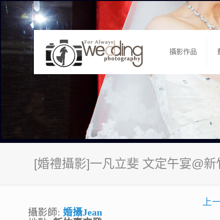
攝影作品
[婚禮攝影]一凡立斐 文定午宴@
上
攝影師:
婚攝Jean