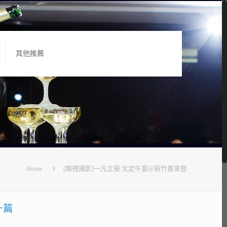
其他推薦
Home
[婚禮攝影]一凡立斐 文定午宴@新竹喜來登
一篇