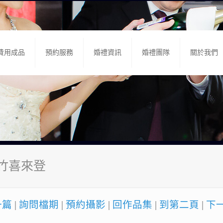
費用成品
預約服務
婚禮資訊
婚禮團隊
關於我們
新竹喜來登
一篇
|
詢問檔期
|
預約攝影
|
回作品集
|
到第二頁
|
下