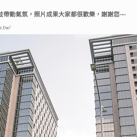
攝並帶動氣氛，照片成果大家都很歡樂，謝謝您~~
.tw/