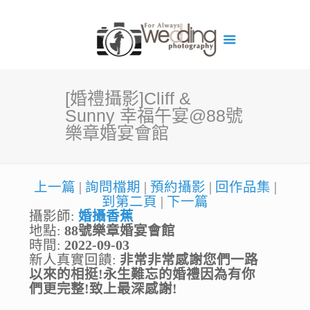
[婚禮攝影]Cliff &
Sunny 幸福午宴@88號
樂章婚宴會館
上一篇
|
詢問檔期
|
預約攝影
|
回作品集
|
到第二頁
|
下一篇
攝影師:
婚攝香蕉
地點:
88號樂章婚宴會館
時間:
2022-09-03
新人真實回饋:
非常非常感謝您們一路
以來的相挺!永生難忘的婚禮因為有你
們更完整!致上最深感謝!