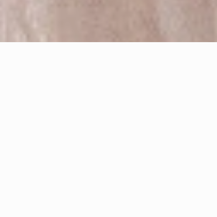
永恆記憶 婚禮攝影特色
專業婚禮攝影團隊，主攝至少五年資歷以上，並和助
理搭配超過一年，完美紀錄唯一的婚禮攝影。
團隊拍攝超過七年超過五百場經驗，總監並獲得
ISPWP
、
WPJA
國際認證肯定。
拍攝現場均有準備
兩台以上相機、鏡頭、閃燈、記憶
卡、電池
，避免器材故障發生。
拍攝檔案全部採用
雲端備份+磁碟陣列機儲存
，一式三
份並異地備援，防止儲存意外。
全部後製均經過
專業色彩管理設備
處理，避免色差問