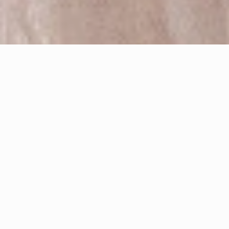
永恆記憶 婚禮攝影特色
專業婚禮攝影團隊，主攝至少五年資歷以上，並和助
理搭配超過一年，完美紀錄唯一的婚禮攝影。
團隊拍攝超過七年超過五百場經驗，總監並獲得
ISPWP
、
WPJA
國際認證肯定。
拍攝現場均有準備
兩台以上相機、鏡頭、閃燈、記憶
卡、電池
，避免器材故障發生。
拍攝檔案全部採用
雲端備份+磁碟陣列機儲存
，一式三
份並異地備援，防止儲存意外。
全部後製均經過
專業色彩管理設備
處理，避免色差問