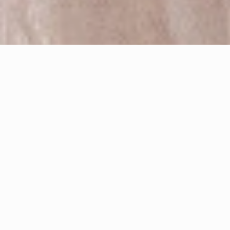
永恆記憶 婚禮攝影特色
專業婚禮攝影團隊，主攝至少五年資歷以上，並和助
理搭配超過一年，完美紀錄唯一的婚禮攝影。
團隊拍攝超過七年超過五百場經驗，總監並獲得
ISPWP
、
WPJA
國際認證肯定。
拍攝現場均有準備
兩台以上相機、鏡頭、閃燈、記憶
卡、電池
，避免器材故障發生。
拍攝檔案全部採用
雲端備份+磁碟陣列機儲存
，一式三
份並異地備援，防止儲存意外。
全部後製均經過
專業色彩管理設備
處理，避免色差問