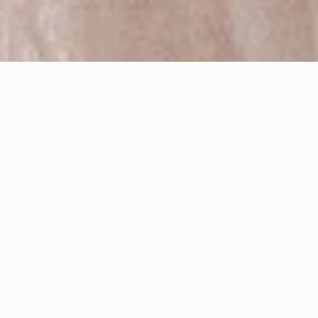
永恆記憶 婚禮攝影特色
專業婚禮攝影團隊，主攝至少五年資歷以上，並和助
理搭配超過一年，完美紀錄唯一的婚禮攝影。
團隊拍攝超過七年超過五百場經驗，總監並獲得
ISPWP
、
WPJA
國際認證肯定。
拍攝現場均有準備
兩台以上相機、鏡頭、閃燈、記憶
卡、電池
，避免器材故障發生。
拍攝檔案全部採用
雲端備份+磁碟陣列機儲存
，一式三
份並異地備援，防止儲存意外。
全部後製均經過
專業色彩管理設備
處理，避免色差問